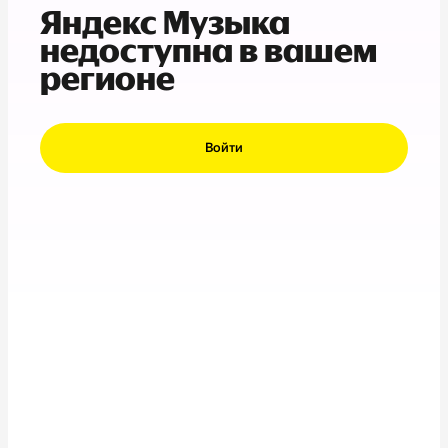
Яндекс Музыка
недоступна в вашем
регионе
Войти