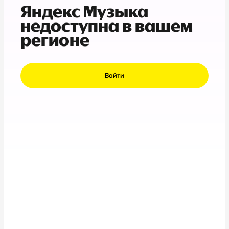
Яндекс Музыка
недоступна в вашем
регионе
Войти