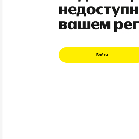
недоступн
вашем ре
Войти