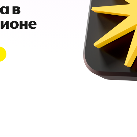
а в
гионе