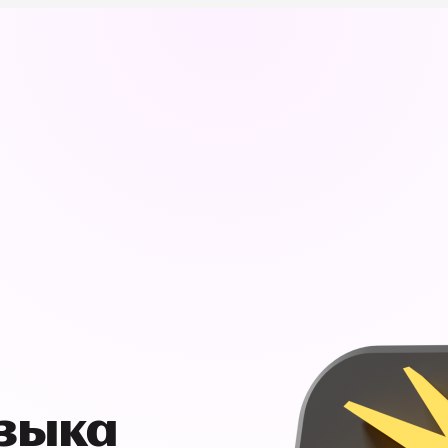
узыка