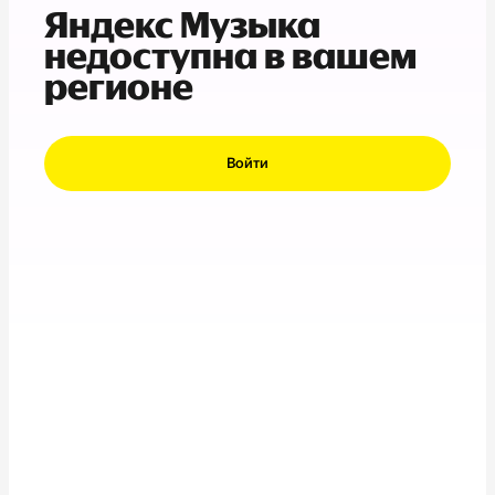
Яндекс Музыка
недоступна в вашем
регионе
Войти