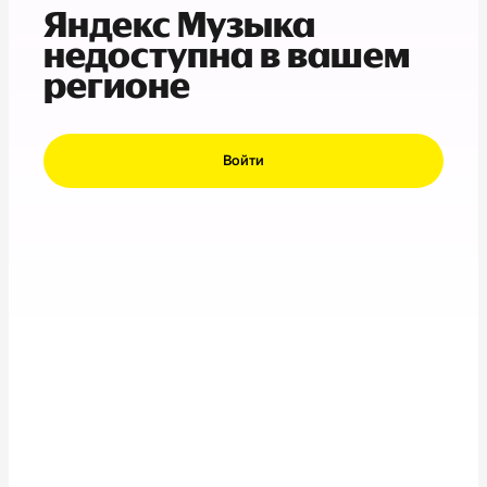
Яндекс Музыка
недоступна в вашем
регионе
Войти