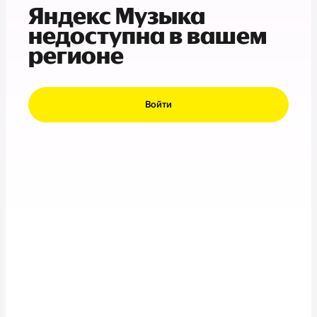
Яндекс Музыка
недоступна в вашем
регионе
Войти