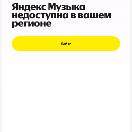
Яндекс Музыка
недоступна в вашем
регионе
Войти