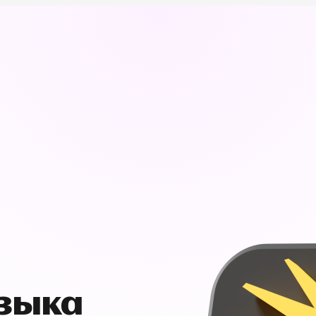
узыка