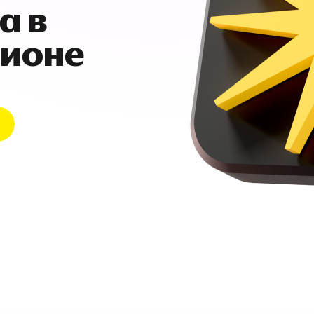
а в
гионе