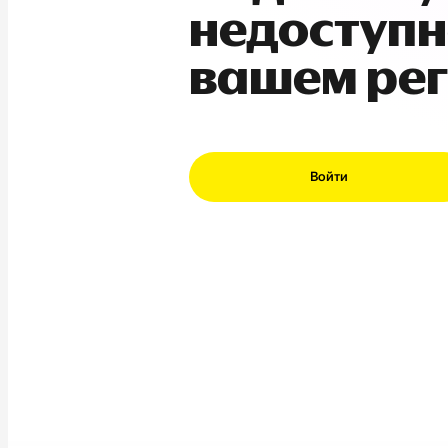
недоступн
вашем ре
Войти