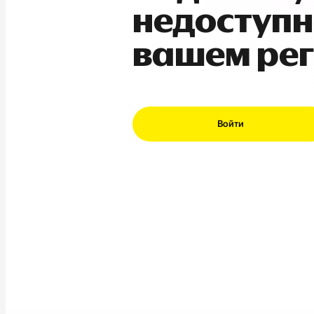
недоступн
вашем ре
Войти