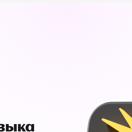
узыка