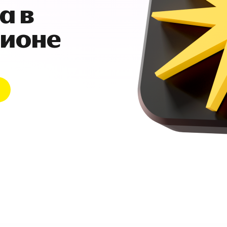
а в
гионе