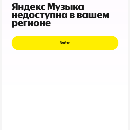
Яндекс Музыка
недоступна в вашем
регионе
Войти