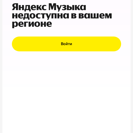
Яндекс Музыка
недоступна в вашем
регионе
Войти