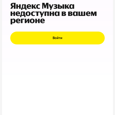
Яндекс Музыка
недоступна в вашем
регионе
Войти