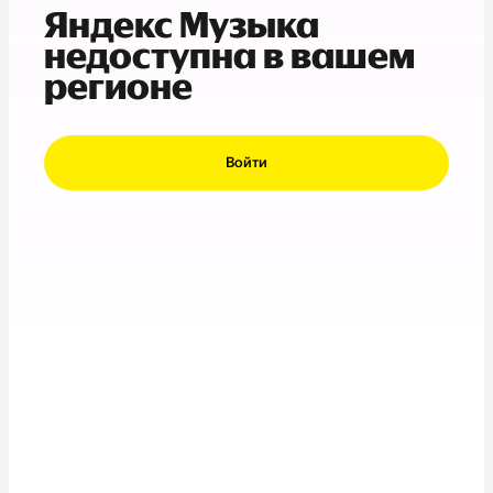
Яндекс Музыка
недоступна в вашем
регионе
Войти