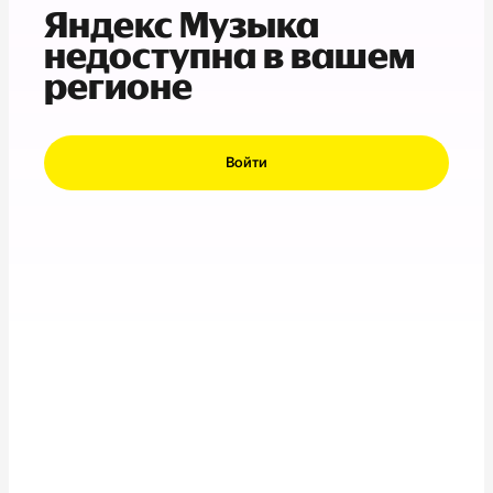
Яндекс Музыка
недоступна в вашем
регионе
Войти