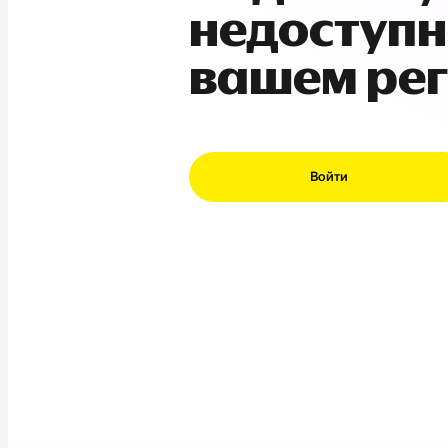
недоступн
вашем ре
Войти