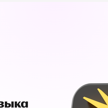
узыка