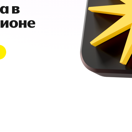
а в
гионе