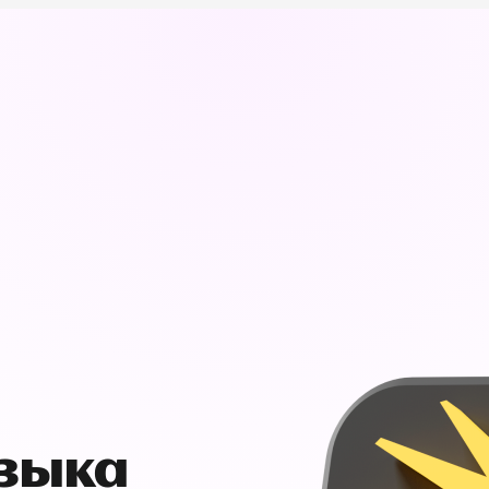
узыка