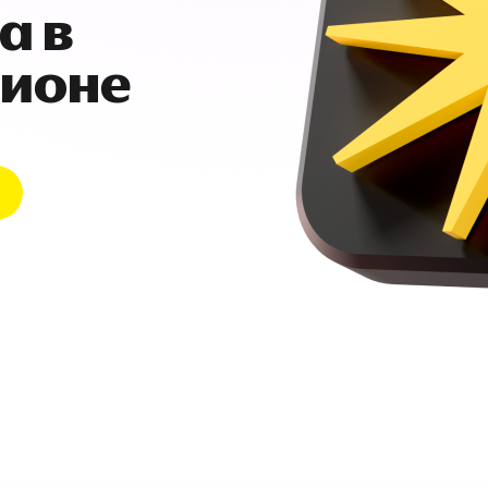
а в
гионе