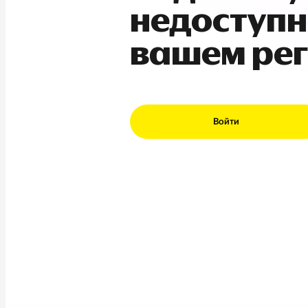
недоступн
вашем ре
Войти