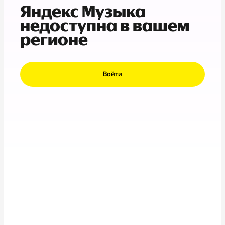
Яндекс Музыка
недоступна в вашем
регионе
Войти