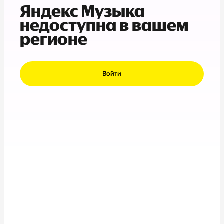
Яндекс Музыка
недоступна в вашем
регионе
Войти