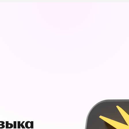
узыка