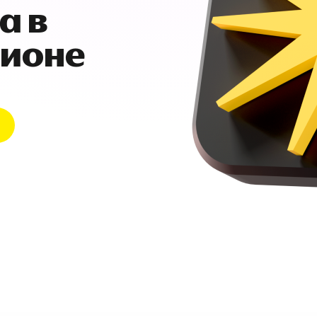
а в
гионе