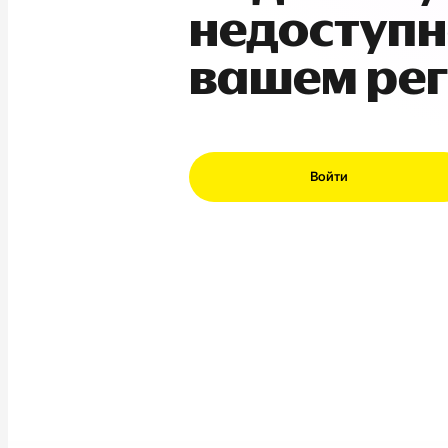
недоступн
вашем ре
Войти