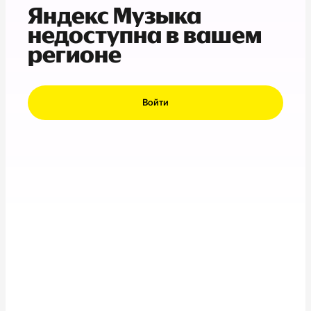
Яндекс Музыка
недоступна в вашем
регионе
Войти