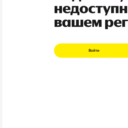
недоступн
вашем ре
Войти