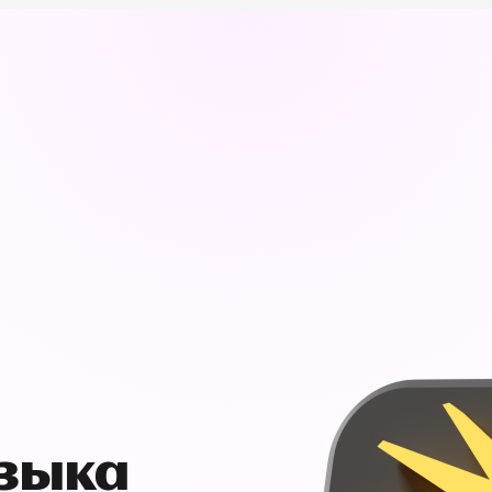
узыка