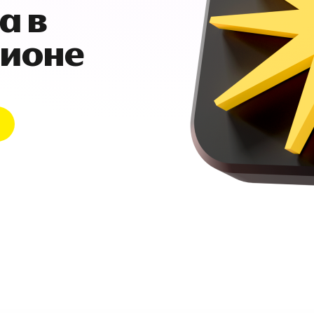
а в
гионе