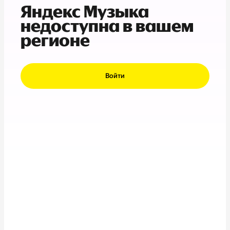
Яндекс Музыка
недоступна в вашем
регионе
Войти