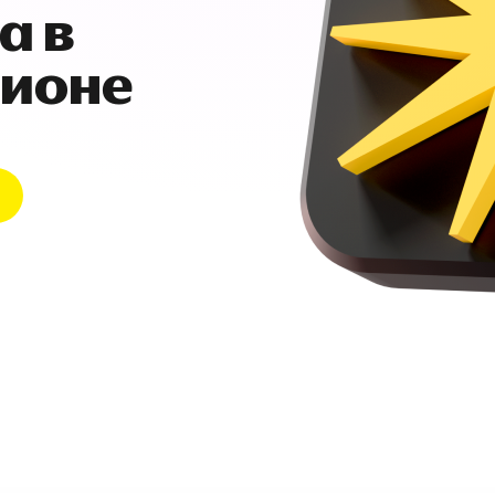
а в
гионе