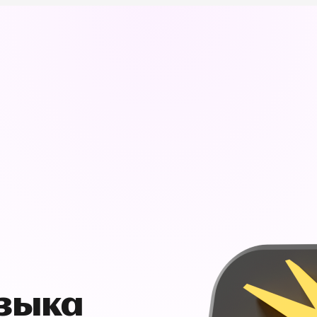
узыка