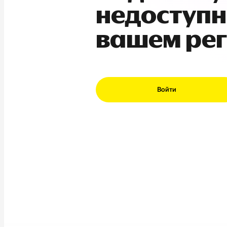
недоступн
вашем ре
Войти