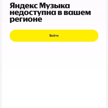
Яндекс Музыка
недоступна в вашем
регионе
Войти