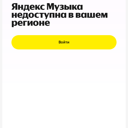
Яндекс Музыка
недоступна в вашем
регионе
Войти