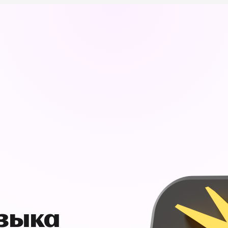
узыка