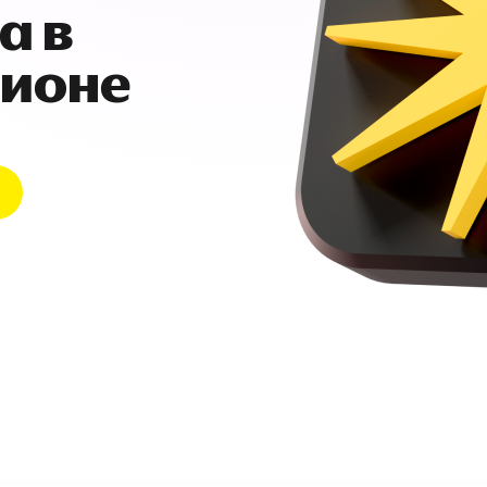
а в
гионе