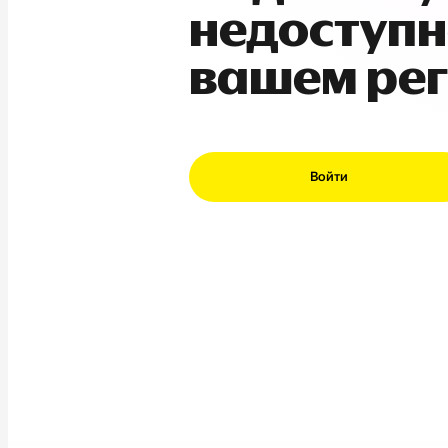
недоступн
вашем ре
Войти