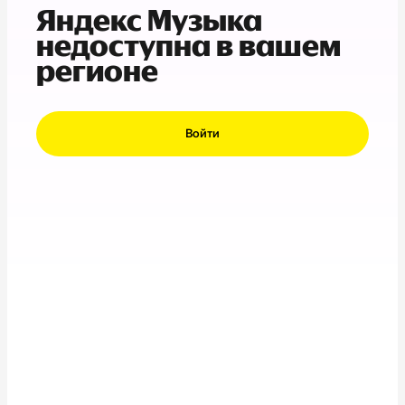
Яндекс Музыка
недоступна в вашем
регионе
Войти