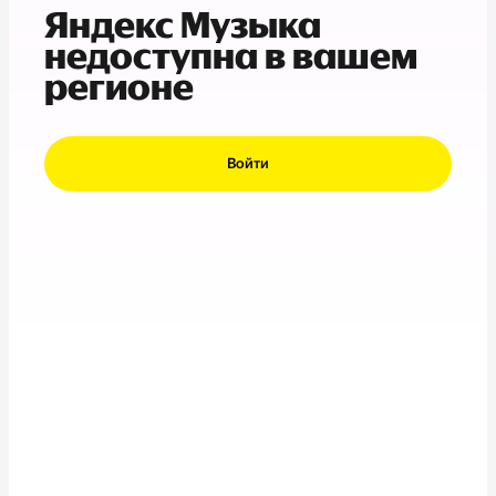
Яндекс Музыка
недоступна в вашем
регионе
Войти