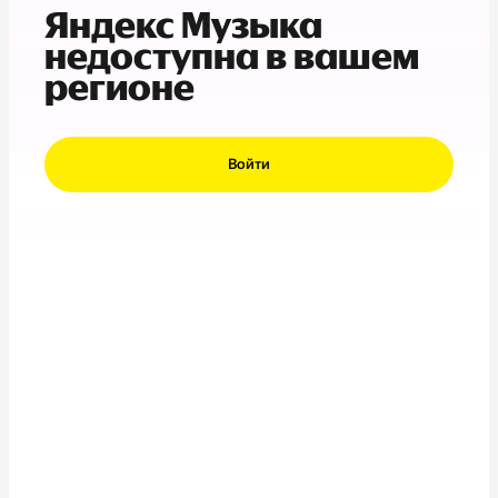
Яндекс Музыка
недоступна в вашем
регионе
Войти