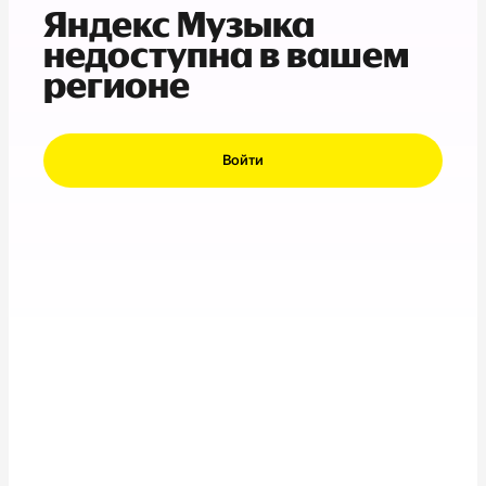
Яндекс Музыка
недоступна в вашем
регионе
Войти