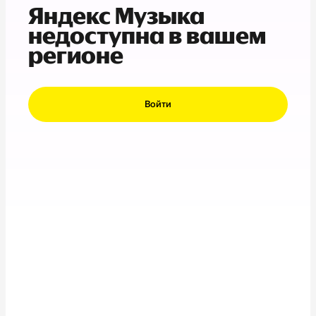
Яндекс Музыка
недоступна в вашем
регионе
Войти