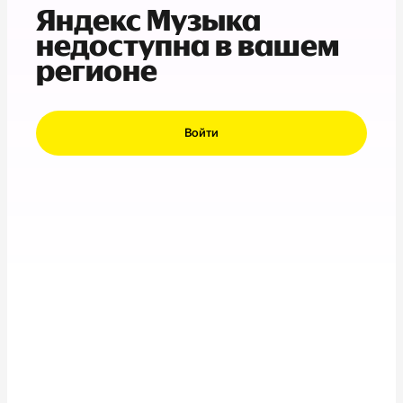
Яндекс Музыка
недоступна в вашем
регионе
Войти