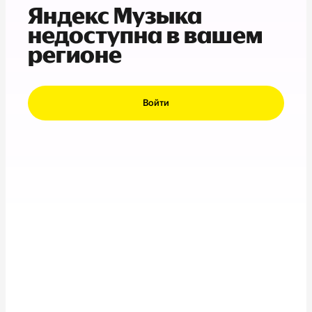
Яндекс Музыка
недоступна в вашем
регионе
Войти