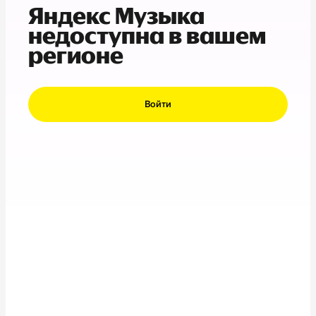
Яндекс Музыка
недоступна в вашем
регионе
Войти