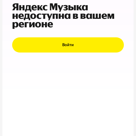
Яндекс Музыка
недоступна в вашем
регионе
Войти