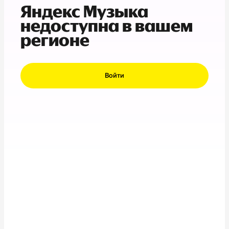
Яндекс Музыка
недоступна в вашем
регионе
Войти