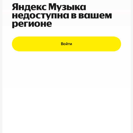
Яндекс Музыка
недоступна в вашем
регионе
Войти