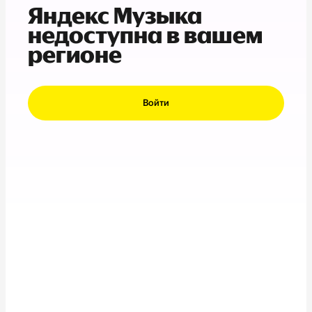
Яндекс Музыка
недоступна в вашем
регионе
Войти