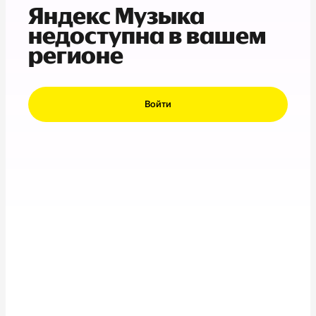
Яндекс Музыка
недоступна в вашем
регионе
Войти