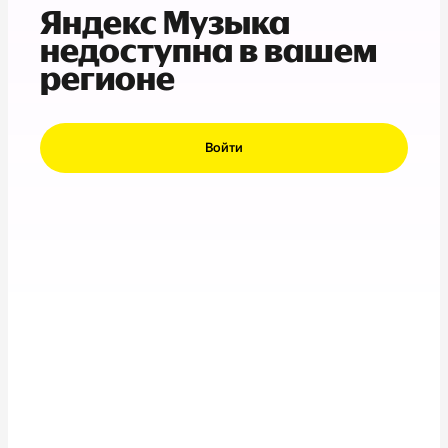
Яндекс Музыка
недоступна в вашем
регионе
Войти