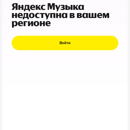
Яндекс Музыка
недоступна в вашем
регионе
Войти