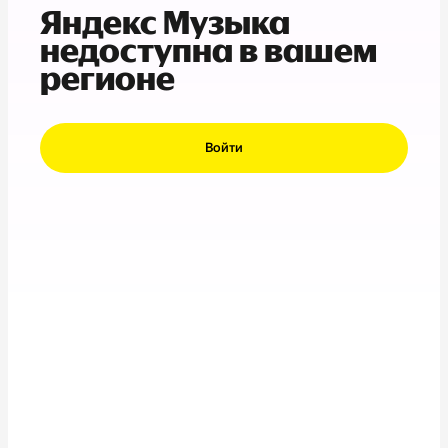
Яндекс Музыка
недоступна в вашем
регионе
Войти