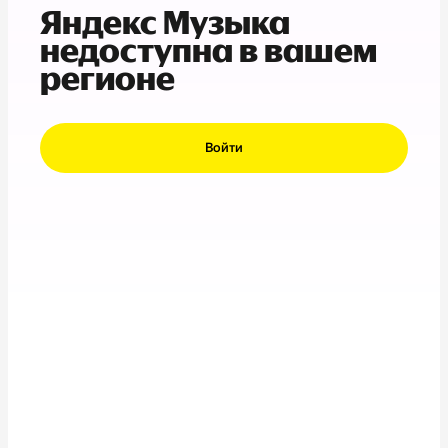
Яндекс Музыка
недоступна в вашем
регионе
Войти