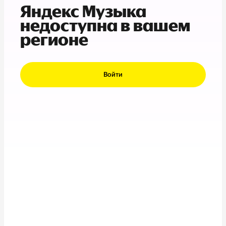
Яндекс Музыка
недоступна в вашем
регионе
Войти