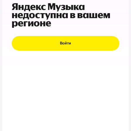
Яндекс Музыка
недоступна в вашем
регионе
Войти