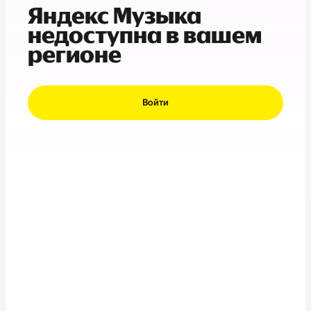
Яндекс Музыка
недоступна в вашем
регионе
Войти