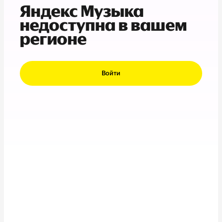
Яндекс Музыка
недоступна в вашем
регионе
Войти