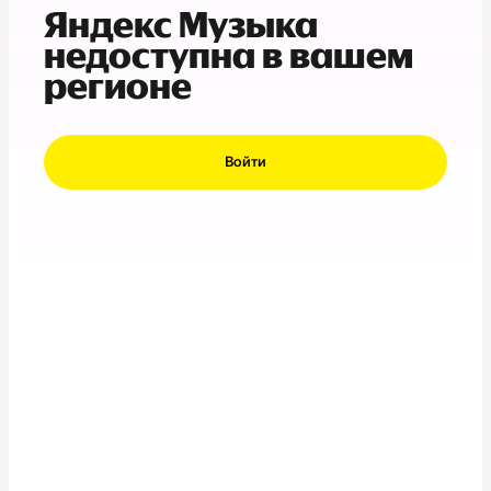
Яндекс Музыка
недоступна в вашем
регионе
Войти