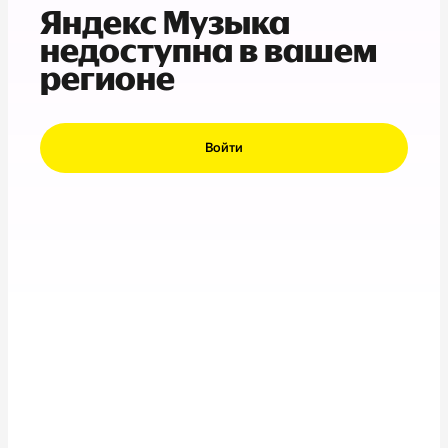
Яндекс Музыка
недоступна в вашем
регионе
Войти