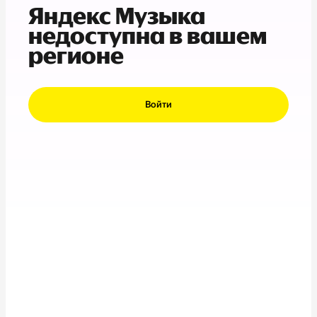
Яндекс Музыка
недоступна в вашем
регионе
Войти